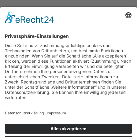
Kontakt
Trachtenkapelle Westendorf e.V.
1. Vorstandsvorsitzende Michaela Nieberle
Tel. Festbüro: +49 160 1564232
E-Mail: info@musikfest-2024.de
Anfahrt Festgelände
Trachtenkapelle Westendorf e.V. | © 2026. Konzept &
Umsetzung:
Kühe im Netz GmbH
Alle Rechte vorbehalten.